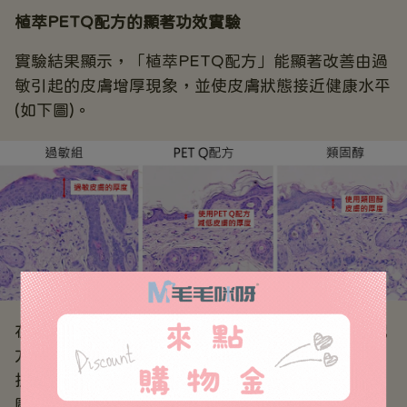
植萃PETQ配方的顯著功效實驗
實驗結果顯示，「植萃PETQ配方」能顯著改善由過
敏引起的皮膚增厚現象，並使皮膚狀態接近健康水平
(如下圖)。
在與常見類固醇藥膏的比較實驗中，「植萃PETQ配
方」不僅能有效降低血清中的IgE（免疫球蛋白E）
抗體濃度，甚至達到超越類固醇藥膏的效果(如下
圖)，