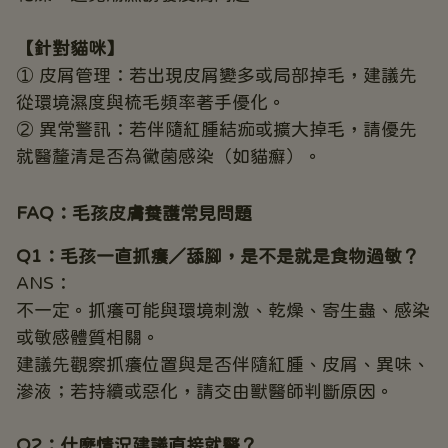
【針對貓咪】
① 皮屑管理：若出現皮屑變多或局部掉毛，建議先
從環境濕度與梳毛頻率著手優化。
② 異常警訊：若伴隨紅腫結痂或擴大掉毛，請優先
就醫釐清是否為黴菌感染（如貓癬）。
FAQ：毛孩皮膚養護常見問題
Q1：毛孩一直抓癢／舔腳，是不是就是食物過敏？
ANS：
不一定。抓癢可能與環境刺激、乾燥、寄生蟲、感染
或敏感體質相關。
建議先觀察抓癢位置與是否伴隨紅腫、皮屑、異味、
滲液；若持續或惡化，請交由獸醫師判斷原因。
Q2：什麼情況建議直接就醫？