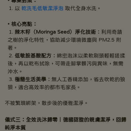
專業對策：
以 
乾洗毛低敏潔淨泡
 取代全身水洗。
核心亮點：
辣木籽（Moringa Seed）淨化技術
：利用奇蹟
之樹的淨化特性，協助減少環境微塵與 PM2.5 附
著。
低敏胺基酸配方
：綿密泡沫以柔軟刷頭輕輕搓揉
後，再以乾布拭除，可帶走腳掌髒污與異味，無需
沖水。
極簡生活美學
：無人工香精添加，省去吹乾的狼
狽，適合高效率的都市毛家長。
不被繁瑣綁架，散步後的優雅潔淨。 
儀式三：全效洗沐歸零｜德國認證的親膚潔淨，回歸
純淨本質