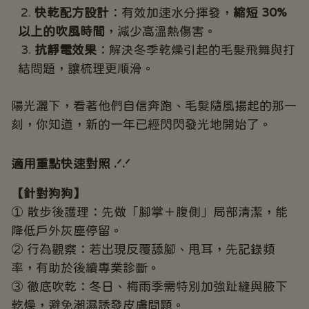
快乾配方設計
：有效加速水分揮發，
縮短 30% 
以上的吹風時間
，減少高溫熱傷害。
抗靜電效果
：解決冬季乾燥引起的毛髮飛舞與打
結問題，讓梳理更順滑。
陽光灑下，看著他們自信奔跑、毛髮隨風揚起的那一
刻，你知道，新的一年已經閃閃發光地開始了。
適用重點快速對照 .ᐟ.ᐟ
【針對狗狗】
① 散步後護理：先做「腳掌＋腹側」局部清潔，能
降低戶外灰塵停留。
② 行為觀察：若出現反覆舔腳、甩耳，先記錄頻
率，有助於後續專業診斷。
③ 徹底吹乾：冬日、梅雨季需特別加強趾縫與腋下
乾燥，避免潮濕誘發皮膚問題。