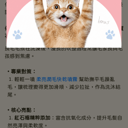
化學香味，而是如陽光曬過棉被般，那種最乾淨、最
讓人想深吸一口氣的自然氣息。
儀式四：亮毛快乾護理｜縮短吹毛時間，賦予毛髮寶
石般光澤
長毛毛孩在洗澡後，漫長的吹整過程常讓毛家長與毛
孩感到焦慮。
專業對策：
輕輕一噴 
柔亮潤毛快乾噴霧
 幫助撫平毛躁亂
毛，讓梳理變得更加滑順、減少拉扯，作為洗沐結
尾。
核心亮點：
紅石榴精粹添加
：富含抗氧化成分，提升毛髮自
然亮澤與柔軟度。