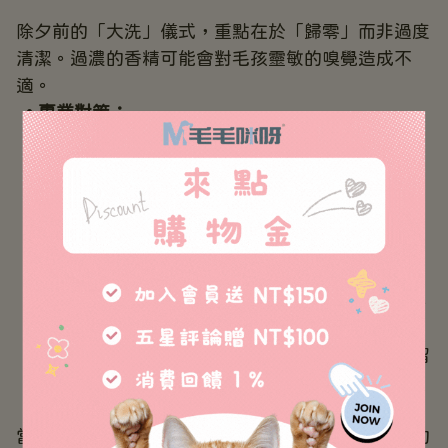
除夕前的「大洗」儀式，重點在於「歸零」而非過度
清潔。過濃的香精可能會對毛孩靈敏的嗅覺造成不
適。
專業對策：
全效護理洗毛慕絲
 不同於一般石化界面活性
劑，是以「溫和」為最高原則。
核心亮點：
德國 Dermatest 卓越認證
：榮獲 "
Excellently
" 
最高等級的評價，即便是
敏感肌也能安心使用
。
純淨配方承諾
：堅持 0 矽靈、0 皂鹼。
SGS 檢驗合格
：本批次送驗樣品在重金屬（砷、
鉛、汞、鎘）與微生物檢測中完全合規。
300 萬顆微米泡沫
：深入毛孔帶走過期油脂，留
下的只有如陽光曬過後的自然氣息。
當水流帶走泡沫，毛孩身上散發出的，不再是人工的