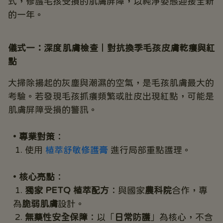
式，修護毛孩受損的肌膚屏障，以純淨姿態迎接全新
的一年。
儀式一：深度肌膚檢查｜對抗換季毛孩皮膚乾癢與紅
點
大掃除揚起的灰塵與潮濕的空氣，是毛孩肌膚最大的
考驗。若發現毛孩抓癢頻繁或肚皮出現紅點，可能是
肌膚屏障受損的警訊。
專業對策
：
使用 
植萃舒敏修護膏
 進行局部重點護理。
核心亮點
：
獨家 PETQ 植萃配方
：與國家
農科院
合作，專
為
脆弱肌膚
設計。
無藥性安全保障
：以「
日常防護
」為核心，不含