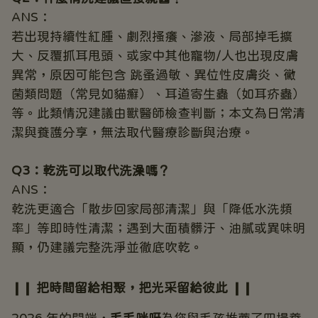
ANS：
若出現持續性紅腫、劇烈搔癢、滲液、局部掉毛擴
大、反覆抓耳甩頭、或家中其他寵物/人也出現皮膚
異常，原因可能包含 跳蚤過敏、異位性皮膚炎、黴
菌類問題（常見如貓癬）、耳道寄生蟲（如耳疥蟲）
等。此類情況建議由獸醫師檢查判斷；本文為日常清
潔與養護分享，無法取代醫療診斷與治療。
Q3：乾洗可以取代洗澡嗎？
ANS：
乾洗更適合「散步回家局部清潔」與「降低水洗頻
率」等即時性清潔；遇到大面積髒汙、油膩或異味明
顯，仍建議完整洗淨並徹底吹乾。
❙❙ 把時間留給相聚，把光采留給彼此 ❙❙